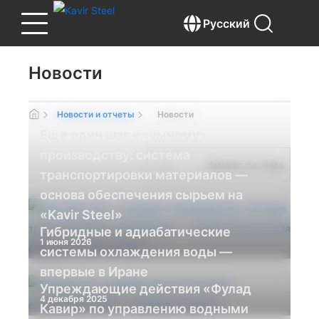
Русский
Новости
Новости и отчеты
Новости
Еще один шаг к «умному»
производству: система
транспортировки материалов —
основа обеспечения сырьем на
«Kavir Steel»
Гибридные и адиабатические
1 июня 2026
системы охлаждения воды —
впервые в Иране
Упреждающие действия «Фулад
4 декабря 2025
Кавир» по управлению водными