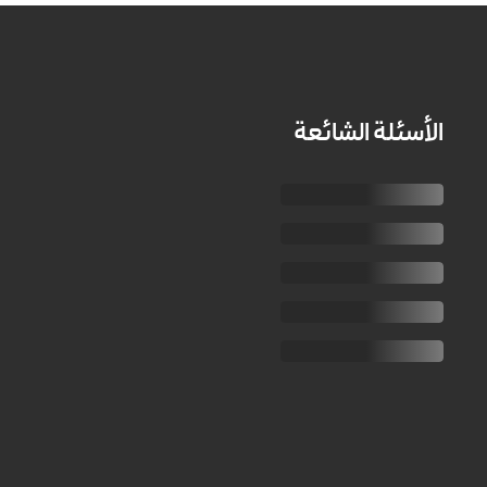
الأسئلة الشائعة